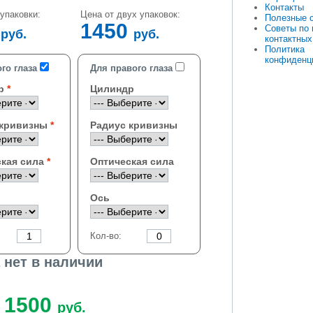
Контакты
упаковки:
Цена от двух упаковок:
Полезные 
0
1450
Советы по
руб.
руб.
контактных
Политика
конфиденц
го глаза
Для правого глаза
р
Цилиндр
 кривизны
Радиус кривизны
кая сила
Оптическая сила
Ось
Кол-во:
 нет в наличии
1500
руб.