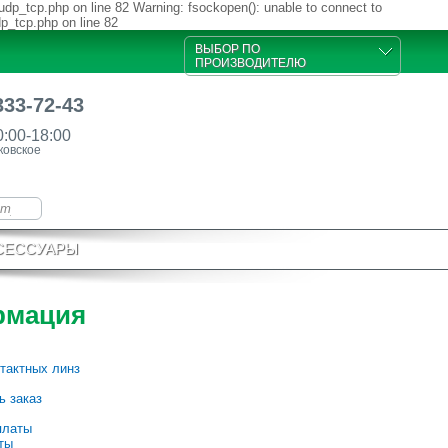
udp_tcp.php on line 82 Warning: fsockopen(): unable to connect to
dp_tcp.php on line 82
ВЫБОР ПО
ПРОИЗВОДИТЕЛЮ
333-72-43
0:00-18:00
ковское
СЕССУАРЫ
рмация
тактных линз
ь заказ
платы
ты