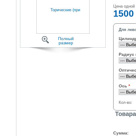
Цена одной 
150
Для лево
Полный
Цилинд
размер
Радиус
Оптичес
Ось
Кол-во:
Товара
Сумма: