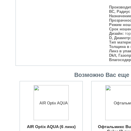
Производит
BC, Радиус
Назначение
Прозрачнос
Режим нош
Срок ноше
Дизайн:
тор
D, Диаметр
Тип матери
Толщина в 
Линз в упа
Dk/t, Газо
Влагосодер
Возможно Вас еще 
AIR Optix AQUA (6 линз)
Офтальмикс Butt