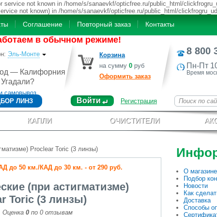
 service not known in /home/s/sanaevkf/opticfree.ru/public_html/clickfrogru_
service not known) in /home/s/sanaevkf/opticfree.ru/public_html/clickfrogru_u
аты
Соглашение
Повторный заказ
Контакты
аботаем в обычном режиме!
8 800 
он
:
Эль-Монте
Корзина
Пн-Пт 1
на сумму
0
руб
род — Калифорния
Время мос
Оформить заказ
Угадали?
и самовывоз
Войти
БОР ЛИНЗ
Регистрация
КАПЛИ
ОЧИСТИТЕЛИ
АК
матизме) Proclear Toric (3 линзы)
Инфо
 до 50 км./КАД до 30 км. - от 290 руб.
О магазине
Подбор кон
ские (при астигматизме)
Новости
Как сделат
r Toric (3 линзы)
Доставка
Способы о
Оценка
0
по
0
отзывам
Сертифика