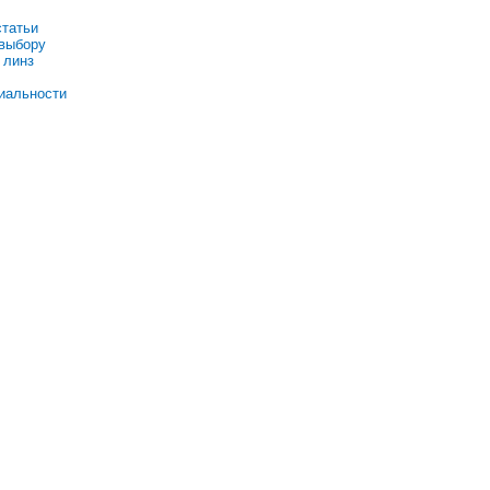
статьи
 выбору
 линз
иальности