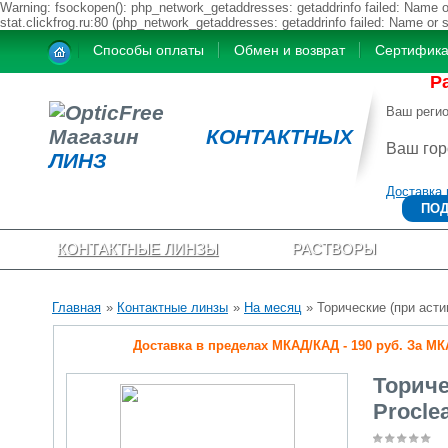
Warning: fsockopen(): php_network_getaddresses: getaddrinfo failed: Name or
stat.clickfrog.ru:80 (php_network_getaddresses: getaddrinfo failed: Name or 
Способы оплаты
Обмен и возврат
Сертифик
Р
Ваш реги
Магазин
КОНТАКТНЫХ
Ваш го
ЛИНЗ
Доставка 
ПОД
КОНТАКТНЫЕ ЛИНЗЫ
РАСТВОРЫ
Главная
»
Контактные линзы
»
На месяц
» Торические (при астиг
Доставка в пределах МКАД/КАД - 190 руб. За МКАД
Ториче
Proclea