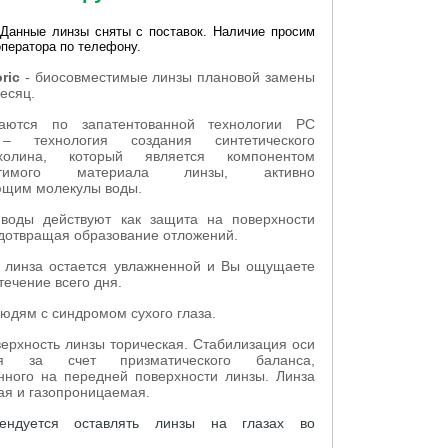
Данные линзы сняты с поставок. Наличие просим
оператора по телефону.
ric
- биосовместимые линзы плановой замены
месяц.
ваются по запатентованной технологии PC
 – технология создания синтетического
холина, который является компонентом
естимого материала линзы, активно
ющим молекулы воды.
воды действуют как защита на поверхности
дотвращая образование отложений.
я линза остается увлажненной и Вы ощущаете
течение всего дня.
юдям с синдромом сухого глаза.
ерхность линзы торическая. Стабилизация оси
тся за счет призматического баланса,
нного на передней поверхности линзы. Линза
ая и газопроницаемая.
ендуется оставлять линзы на глазах во