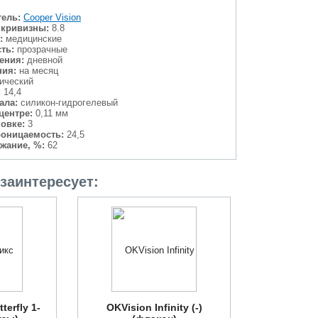
ель:
Cooper Vision
 кривизны:
8.8
:
медицинские
ть:
прозрачные
ения:
дневной
ния:
на месяц
ический
:
14,4
ала:
силикон-гидрогелевый
центре:
0,11 мм
ковке:
3
проницаемость:
24,5
жание, %:
62
заинтересует:
erfly 1-
OKVision Infinity (-)