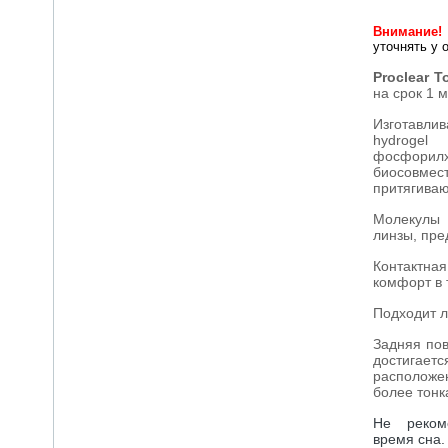
Внимание!
уточнять у 
Proclear To
на срок 1 
Изготавли
hydrogel
фосфорил
биосовм
притягива
Молекулы 
линзы, пре
Контактна
комфорт в 
Подходит л
Задняя пов
достигае
расположе
более тонк
Не реком
время сна.