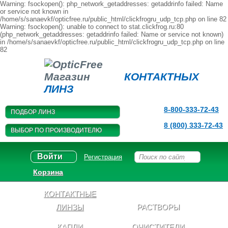
Warning: fsockopen(): php_network_getaddresses: getaddrinfo failed: Name
or service not known in
/home/s/sanaevkf/opticfree.ru/public_html/clickfrogru_udp_tcp.php on line 82
Warning: fsockopen(): unable to connect to stat.clickfrog.ru:80
(php_network_getaddresses: getaddrinfo failed: Name or service not known)
in /home/s/sanaevkf/opticfree.ru/public_html/clickfrogru_udp_tcp.php on line
82
Магазин
КОНТАКТНЫХ
ЛИНЗ
8-800-333-72-43
ПОДБОР ЛИНЗ
8 (800) 333-72-43
ВЫБОР ПО ПРОИЗВОДИТЕЛЮ
Войти
Регистрация
Корзина
КОНТАКТНЫЕ
ЛИНЗЫ
РАСТВОРЫ
КАПЛИ
ОЧИСТИТЕЛИ