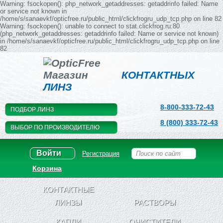
Warning: fsockopen(): php_network_getaddresses: getaddrinfo failed: Name
or service not known in
/home/s/sanaevkf/opticfree.ru/public_html/clickfrogru_udp_tcp.php on line 82
Warning: fsockopen(): unable to connect to stat.clickfrog.ru:80
(php_network_getaddresses: getaddrinfo failed: Name or service not known)
in /home/s/sanaevkf/opticfree.ru/public_html/clickfrogru_udp_tcp.php on line
82
Магазин
КОНТАКТНЫХ
ЛИНЗ
8-800-333-72-43
ПОДБОР ЛИНЗ
8 (800) 333-72-43
ВЫБОР ПО ПРОИЗВОДИТЕЛЮ
Войти
Регистрация
Корзина
КОНТАКТНЫЕ
ЛИНЗЫ
РАСТВОРЫ
КАПЛИ
ОЧИСТИТЕЛИ