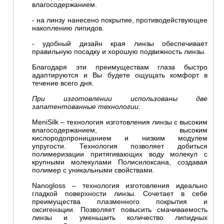
влагосодержанием.
- на линзу нанесено покрытие, противодействующее
накоплению липидов.
- удобный дизайн края линзы обеспечивает
правильную посадку и хорошую подвижность линзы.
Благодаря эти преимуществам глаза быстро
адаптируются и Вы будете ощущать комфорт в
течение всего дня.
При изготовлении использованы две
запатентованные технологии:
MeniSilk – технология изготовления линзы с высоким
влагосодержанием, высоким
кислородопроницанием и низким модулем
упругости. Технология позволяет добиться
полимеризации притягивающих воду молекул с
крупными молекулами Полисилоксана, создавая
полимер с уникальными свойствами.
Nanogloss – технология изготовления идеально
гладкой поверхности линзы. Сочетает в себе
преимущества плазменного покрытия и
оксигенации. Позволяет повысить смачиваемость
линзы и уменьшить количество липидных