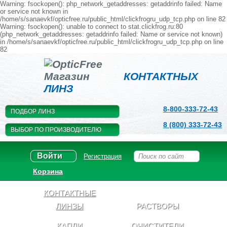
Warning: fsockopen(): php_network_getaddresses: getaddrinfo failed: Name
or service not known in
/home/s/sanaevkf/opticfree.ru/public_html/clickfrogru_udp_tcp.php on line 82
Warning: fsockopen(): unable to connect to stat.clickfrog.ru:80
(php_network_getaddresses: getaddrinfo failed: Name or service not known)
in /home/s/sanaevkf/opticfree.ru/public_html/clickfrogru_udp_tcp.php on line
82
Магазин
КОНТАКТНЫХ
ЛИНЗ
8-800-333-72-43
ПОДБОР ЛИНЗ
8 (800) 333-72-43
ВЫБОР ПО ПРОИЗВОДИТЕЛЮ
Войти
Регистрация
Корзина
КОНТАКТНЫЕ
ЛИНЗЫ
РАСТВОРЫ
КАПЛИ
ОЧИСТИТЕЛИ