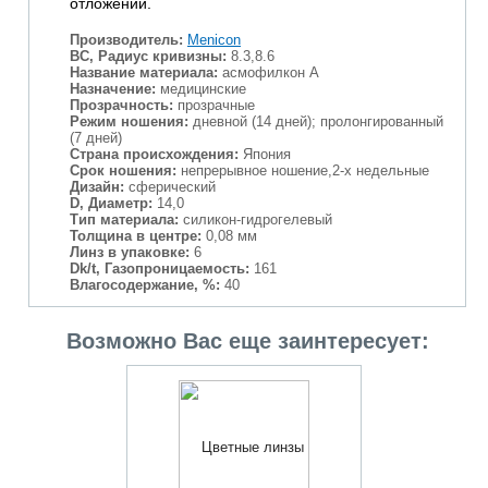
отложений.
Производитель:
Menicon
BC, Радиус кривизны:
8.3,8.6
Название материала:
асмофилкон А
Назначение:
медицинские
Прозрачность:
прозрачные
Режим ношения:
дневной (14 дней); пролонгированный
(7 дней)
Страна происхождения:
Япония
Срок ношения:
непрерывное ношение,2-х недельные
Дизайн:
сферический
D, Диаметр:
14,0
Тип материала:
силикон-гидрогелевый
Толщина в центре:
0,08 мм
Линз в упаковке:
6
Dk/t, Газопроницаемость:
161
Влагосодержание, %:
40
Возможно Вас еще заинтересует: