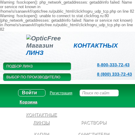
Warning: fsockopen(): php_network_getaddresses: getaddrinfo failed: Name
or service not known in
/home/s/sanaevkf/opticfree.ru/public_html/clickfrogru_udp_tcp.php on line 82
Warning: fsockopen(): unable to connect to stat.clickfrog.ru:80
(php_network_getaddresses: getaddrinfo failed: Name or service not known)
in /home/s/sanaevkf/opticfree.ru/public_html/clickfrogru_udp_tcp.php on line
82
Магазин
КОНТАКТНЫХ
ЛИНЗ
8-800-333-72-43
ПОДБОР ЛИНЗ
8 (800) 333-72-43
ВЫБОР ПО ПРОИЗВОДИТЕЛЮ
Войти
Регистрация
Корзина
КОНТАКТНЫЕ
ЛИНЗЫ
РАСТВОРЫ
КАПЛИ
ОЧИСТИТЕЛИ