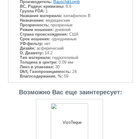
Производитель:
Bausch&Lomb
BC, Радиус кривизны:
8.6
Группа FDA:
1
Название материала:
хилафилкон В
Назначение:
медицинские
Прозрачность:
прозрачные
Режим ношения:
дневной
Страна происхождения:
США
Срок ношения:
однодневные
УФ-фильтр:
нет
Дизайн:
асферический
D, Диаметр:
14,2
Тип материала:
гидрогелевый
Толщина в центре:
0,09 мм
Линз в упаковке:
30
Dk/t, Газопроницаемость:
24
Влагосодержание, %:
59
Возможно Вас еще заинтересует: