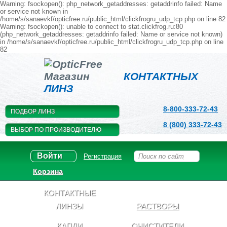
Warning: fsockopen(): php_network_getaddresses: getaddrinfo failed: Name
or service not known in
/home/s/sanaevkf/opticfree.ru/public_html/clickfrogru_udp_tcp.php on line 82
Warning: fsockopen(): unable to connect to stat.clickfrog.ru:80
(php_network_getaddresses: getaddrinfo failed: Name or service not known)
in /home/s/sanaevkf/opticfree.ru/public_html/clickfrogru_udp_tcp.php on line
82
Магазин
КОНТАКТНЫХ
ЛИНЗ
8-800-333-72-43
ПОДБОР ЛИНЗ
8 (800) 333-72-43
ВЫБОР ПО ПРОИЗВОДИТЕЛЮ
Войти
Регистрация
Корзина
КОНТАКТНЫЕ
ЛИНЗЫ
РАСТВОРЫ
КАПЛИ
ОЧИСТИТЕЛИ