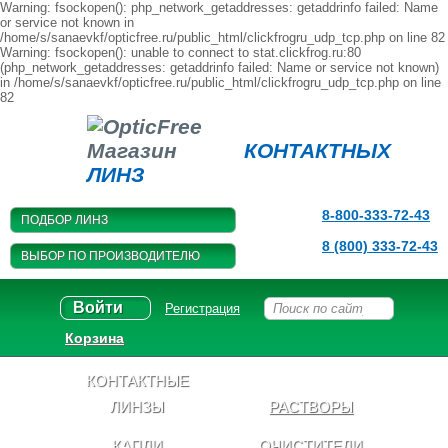
Warning: fsockopen(): php_network_getaddresses: getaddrinfo failed: Name
or service not known in
/home/s/sanaevkf/opticfree.ru/public_html/clickfrogru_udp_tcp.php on line 82
Warning: fsockopen(): unable to connect to stat.clickfrog.ru:80
(php_network_getaddresses: getaddrinfo failed: Name or service not known)
in /home/s/sanaevkf/opticfree.ru/public_html/clickfrogru_udp_tcp.php on line
82
Магазин
КОНТАКТНЫХ
ЛИНЗ
8-800-333-72-43
ПОДБОР ЛИНЗ
8 (800) 333-72-43
ВЫБОР ПО ПРОИЗВОДИТЕЛЮ
Войти
Регистрация
Корзина
КОНТАКТНЫЕ
ЛИНЗЫ
РАСТВОРЫ
КАПЛИ
ОЧИСТИТЕЛИ