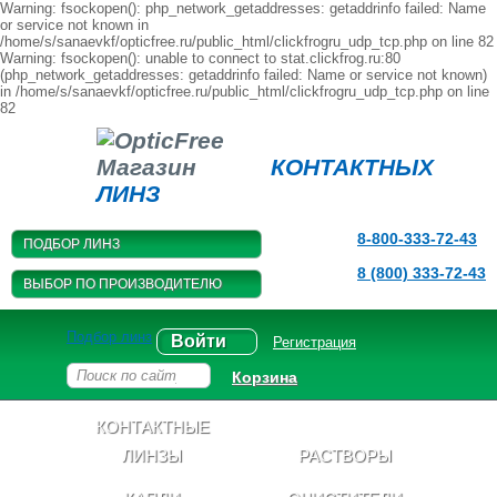
Warning: fsockopen(): php_network_getaddresses: getaddrinfo failed: Name
or service not known in
/home/s/sanaevkf/opticfree.ru/public_html/clickfrogru_udp_tcp.php on line 82
Warning: fsockopen(): unable to connect to stat.clickfrog.ru:80
(php_network_getaddresses: getaddrinfo failed: Name or service not known)
in /home/s/sanaevkf/opticfree.ru/public_html/clickfrogru_udp_tcp.php on line
82
Магазин
КОНТАКТНЫХ
ЛИНЗ
8-800-333-72-43
ПОДБОР ЛИНЗ
8 (800) 333-72-43
ВЫБОР ПО ПРОИЗВОДИТЕЛЮ
Подбор линз
Войти
Регистрация
Корзина
КОНТАКТНЫЕ
ЛИНЗЫ
РАСТВОРЫ