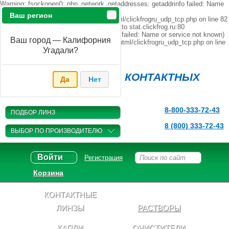
Warning: fsockopen(): php_network_getaddresses: getaddrinfo failed: Name
or service not known in
Ваш регион
/home/s/sanaevkf/opticfree.ru/public_html/clickfrogru_udp_tcp.php on line 82
Warning: fsockopen(): unable to connect to stat.clickfrog.ru:80
(php_network_getaddresses: getaddrinfo failed: Name or service not known)
Ваш город — Калифорния
in /home/s/sanaevkf/opticfree.ru/public_html/clickfrogru_udp_tcp.php on line
82
Угадали?
Магазин
КОНТАКТНЫХ
Да
Нет
ЛИНЗ
8-800-333-72-43
ПОДБОР ЛИНЗ
8 (800) 333-72-43
ВЫБОР ПО ПРОИЗВОДИТЕЛЮ
Войти
Регистрация
Корзина
КОНТАКТНЫЕ
ЛИНЗЫ
РАСТВОРЫ
КАПЛИ
ОЧИСТИТЕЛИ