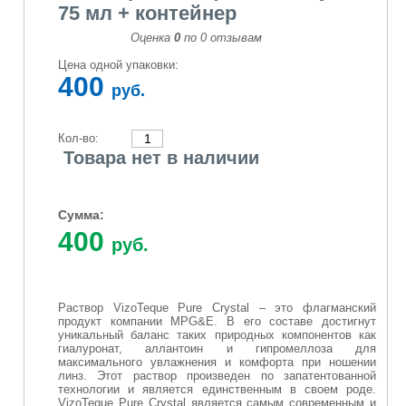
75 мл + контейнер
Оценка
0
по
0
отзывам
Цена одной упаковки:
400
руб.
Кол-во:
Товара нет в наличии
Сумма:
400
руб.
Раствор VizoTeque Pure Crystal – это флагманский
продукт компании MPG&E. В его составе достигнут
уникальный баланс таких природных компонентов как
гиалуронат, аллантоин и гипромеллоза для
максимального увлажнения и комфорта при ношении
линз. Этот раствор произведен по запатентованной
технологии и является единственным в своем роде.
VizoTeque Pure Crystal является самым современным и