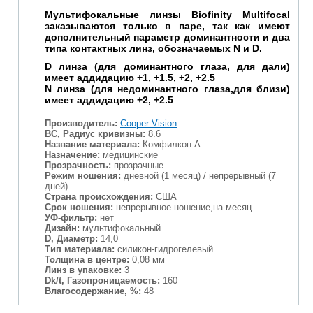
Мультифокальные линзы Biofinity Multifocal
заказываются только в паре, так как имеют
дополнительный параметр доминантности и два
типа контактных линз, обозначаемых N и D.
D линза (для доминантного глаза, для дали)
имеет аддидацию +1, +1.5, +2, +2.5
N линза (для недоминантного глаза,для близи)
имеет аддидацию +2, +2.5
Производитель:
Cooper Vision
BC, Радиус кривизны:
8.6
Название материала:
Комфилкон A
Назначение:
медицинские
Прозрачность:
прозрачные
Режим ношения:
дневной (1 месяц) / непрерывный (7
дней)
Страна происхождения:
США
Срок ношения:
непрерывное ношение,на месяц
УФ-фильтр:
нет
Дизайн:
мультифокальный
D, Диаметр:
14,0
Тип материала:
силикон-гидрогелевый
Толщина в центре:
0,08 мм
Линз в упаковке:
3
Dk/t, Газопроницаемость:
160
Влагосодержание, %:
48