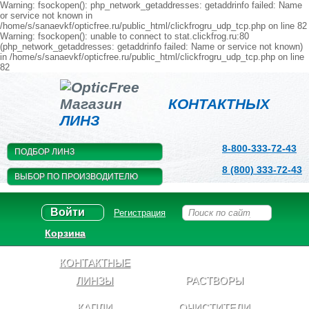
Warning: fsockopen(): php_network_getaddresses: getaddrinfo failed: Name
or service not known in
/home/s/sanaevkf/opticfree.ru/public_html/clickfrogru_udp_tcp.php on line 82
Warning: fsockopen(): unable to connect to stat.clickfrog.ru:80
(php_network_getaddresses: getaddrinfo failed: Name or service not known)
in /home/s/sanaevkf/opticfree.ru/public_html/clickfrogru_udp_tcp.php on line
82
Магазин
КОНТАКТНЫХ
ЛИНЗ
8-800-333-72-43
ПОДБОР ЛИНЗ
8 (800) 333-72-43
ВЫБОР ПО ПРОИЗВОДИТЕЛЮ
Войти
Регистрация
Корзина
КОНТАКТНЫЕ
ЛИНЗЫ
РАСТВОРЫ
КАПЛИ
ОЧИСТИТЕЛИ