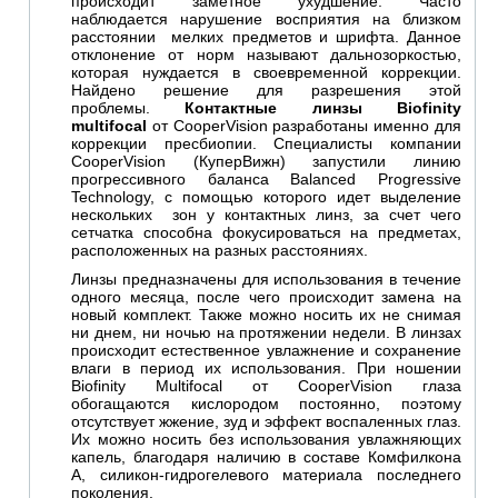
происходит заметное ухудшение. Часто
наблюдается нарушение восприятия на близком
расстоянии мелких предметов и шрифта. Данное
отклонение от норм называют дальнозоркостью,
которая нуждается в своевременной коррекции.
Найдено решение для разрешения этой
проблемы.
Контактные линзы Biofinity
multifocal
от CooperVision разработаны именно для
коррекции пресбиопии. Специалисты компании
CooperVision (КуперВижн) запустили линию
прогрессивного баланса Balanced Progressive
Technology, с помощью которого идет выделение
нескольких зон у контактных линз, за счет чего
сетчатка способна фокусироваться на предметах,
расположенных на разных расстояниях.
Линзы предназначены для использования в течение
одного месяца, после чего происходит замена на
новый комплект. Также можно носить их не снимая
ни днем, ни ночью на протяжении недели. В линзах
происходит естественное увлажнение и сохранение
влаги в период их использования. При ношении
Biofinity Multifocal от CooperVision глаза
обогащаются кислородом постоянно, поэтому
отсутствует жжение, зуд и эффект воспаленных глаз.
Их можно носить без использования увлажняющих
капель, благодаря наличию в составе Комфилкона
А, силикон-гидрогелевого материала последнего
поколения.