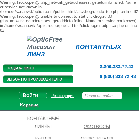
Warning: fsockopen(): php_network_getaddresses: getaddrinfo failed: Name
or service not known in
/home/s/sanaevkf/opticfree.ru/public_html/clickfrogru_udp_tcp.php on line 82
Warning: fsockopen(): unable to connect to stat.clickfrog.ru:80
(php_network_getaddresses: getaddrinfo failed: Name or service not known)
in /home/s/sanaevkf/opticfree.ru/public_html/clickfrogru_udp_tcp.php on line
82
Магазин
КОНТАКТНЫХ
ЛИНЗ
8-800-333-72-43
ПОДБОР ЛИНЗ
8 (800) 333-72-43
ВЫБОР ПО ПРОИЗВОДИТЕЛЮ
Войти
Регистрация
Корзина
КОНТАКТНЫЕ
ЛИНЗЫ
РАСТВОРЫ
КАПЛИ
ОЧИСТИТЕЛИ