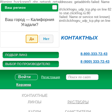
Warning: fsockopen(): php_network_getaddresses: getaddrinfo failed: Name
or service not known in
Ваш регион
/home/s/sanaevkf/opticfree.ru/public_html/clickfrogru_udp_tcp.php on line 82
Warning: fsockopen(): unable to connect to stat.clickfrog.ru:80
(php_network_getaddresses: getaddrinfo failed: Name or service not known)
Ваш город — Калифорния
in /home/s/sanaevkf/opticfree.ru/public_html/clickfrogru_udp_tcp.php on line
82
Угадали?
Магазин
КОНТАКТНЫХ
Да
Нет
ЛИНЗ
8-800-333-72-43
ПОДБОР ЛИНЗ
8 (800) 333-72-43
ВЫБОР ПО ПРОИЗВОДИТЕЛЮ
Войти
Регистрация
Корзина
КОНТАКТНЫЕ
ЛИНЗЫ
РАСТВОРЫ
КАПЛИ
ОЧИСТИТЕЛИ