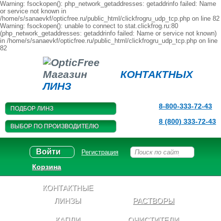
Warning: fsockopen(): php_network_getaddresses: getaddrinfo failed: Name
or service not known in
/home/s/sanaevkf/opticfree.ru/public_html/clickfrogru_udp_tcp.php on line 82
Warning: fsockopen(): unable to connect to stat.clickfrog.ru:80
(php_network_getaddresses: getaddrinfo failed: Name or service not known)
in /home/s/sanaevkf/opticfree.ru/public_html/clickfrogru_udp_tcp.php on line
82
Магазин
КОНТАКТНЫХ
ЛИНЗ
8-800-333-72-43
ПОДБОР ЛИНЗ
8 (800) 333-72-43
ВЫБОР ПО ПРОИЗВОДИТЕЛЮ
Войти
Регистрация
Корзина
КОНТАКТНЫЕ
ЛИНЗЫ
РАСТВОРЫ
КАПЛИ
ОЧИСТИТЕЛИ