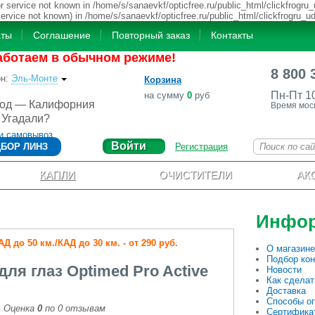
 service not known in /home/s/sanaevkf/opticfree.ru/public_html/clickfrogru_
service not known) in /home/s/sanaevkf/opticfree.ru/public_html/clickfrogru_u
аты
Соглашение
Повторный заказ
Контакты
аботаем в обычном режиме!
8 800 
он
:
Эль-Монте
Корзина
Пн-Пт 1
на сумму
0
руб
род — Калифорния
Время мос
Угадали?
и самовывоз
Войти
БОР ЛИНЗ
Регистрация
КАПЛИ
ОЧИСТИТЕЛИ
АК
Инфо
 до 50 км./КАД до 30 км. - от 290 руб.
О магазине
Подбор кон
для глаз Optimed Pro Active
Новости
Как сделат
Доставка
Способы о
Оценка
0
по
0
отзывам
Сертифика