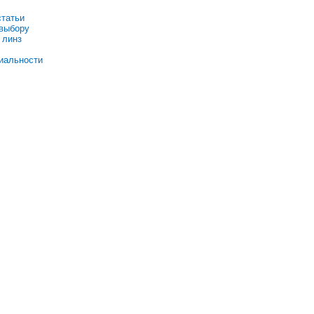
статьи
 выбору
 линз
иальности