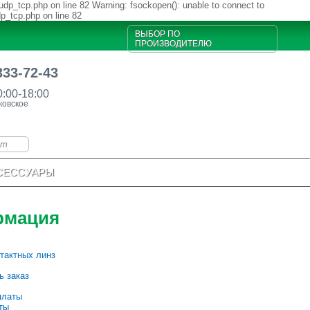
udp_tcp.php on line 82 Warning: fsockopen(): unable to connect to
dp_tcp.php on line 82
ВЫБОР ПО
ПРОИЗВОДИТЕЛЮ
333-72-43
0:00-18:00
ковское
СЕССУАРЫ
рмация
тактных линз
ь заказ
платы
ты