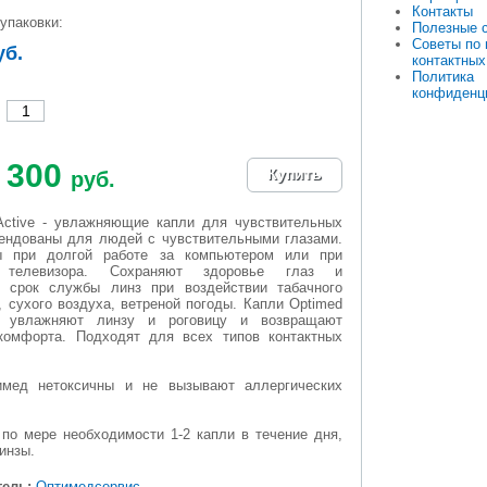
Контакты
упаковки:
Полезные 
Советы по
уб.
контактных
Политика
конфиденц
300
руб.
Active - увлажняющие капли для чувствительных
мендованы для людей с чувствительными глазами.
ы при долгой работе за компьютером или при
 телевизора. Сохраняют здоровье глаз и
 срок службы линз при воздействии табачного
 сухого воздуха, ветреной погоды. Капли Optimed
о увлажняют линзу и роговицу и возвращают
омфорта. Подходят для всех типов контактных
мед нетоксичны и не вызывают аллергических
 по мере необходимости 1-2 капли в течение дня,
инзы.
ель:
Оптимедсервис