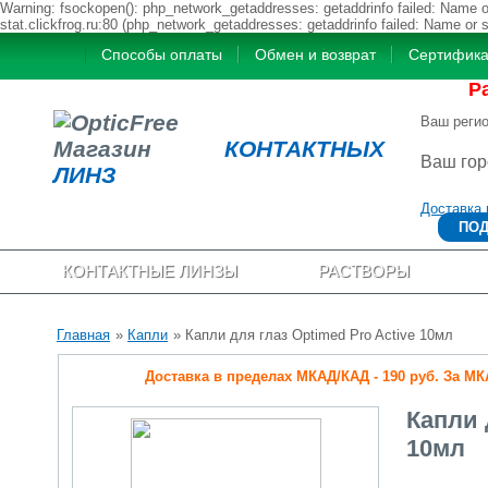
Warning: fsockopen(): php_network_getaddresses: getaddrinfo failed: Name or
stat.clickfrog.ru:80 (php_network_getaddresses: getaddrinfo failed: Name or 
Способы оплаты
Обмен и возврат
Сертифик
Р
Ваш реги
Магазин
КОНТАКТНЫХ
Ваш го
ЛИНЗ
Доставка 
ПОД
КОНТАКТНЫЕ ЛИНЗЫ
РАСТВОРЫ
Главная
»
Капли
» Капли для глаз Optimed Pro Active 10мл
Доставка в пределах МКАД/КАД - 190 руб. За МКАД
Капли 
10мл