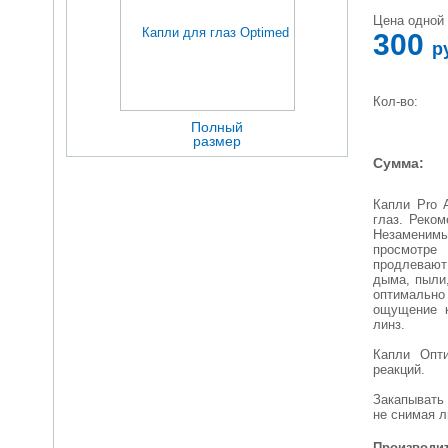
Цена одной 
300
р
Кол-во:
Полный
размер
Сумма:
Капли Pro 
глаз. Реко
Незаменим
просмотре
продлевают
дыма, пыли,
оптимальн
ощущение к
линз.
Капли Опти
реакций.
Закапывать
не снимая л
Производит