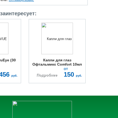
заинтересует:
uEye (30
Капли для глаз
Офтальмикс Comfort 10мл
ОТ
456
150
Подробнее
руб.
руб.