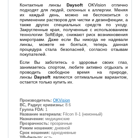
Контактные линзы
Daysoft
OKVision отлично
подходят для людей, склонных к аллергии. Меняя
их каждый день, можно не беспокоиться о
применении растворов для чистки и дезинфекции, а
также других специальных средств по уходу.
Закругленные края, полученные с использованием
технологии SoftEdge, снижают риск возникновения
микротравм. Даже если Вы никогда не надевали
линзы, можете не бояться, теперь данная
процедура стала безопасней, согласно отзывам
покупателей.
Если Вы заботитесь о здоровье своих глаз,
занимаетесь спортом, любите активно отдыхать и
проводить свободное время на природе,
линзы
Daysoft
являются оптимальным вариантом,
остается только купить их.
Производитель:
OKVision
BC, Радиус кривизны:
8.6
Группа FDA:
1
Название материала:
Filcon II-1 (неионный)
Назначение:
медицинские
Прозрачность:
прозрачные
Режим ношения:
дневной
Срок ношения:
однодневные
УФ-фильтр:
есть