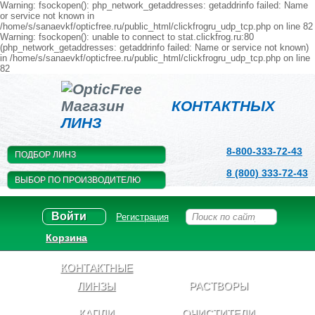
Warning: fsockopen(): php_network_getaddresses: getaddrinfo failed: Name
or service not known in
/home/s/sanaevkf/opticfree.ru/public_html/clickfrogru_udp_tcp.php on line 82
Warning: fsockopen(): unable to connect to stat.clickfrog.ru:80
(php_network_getaddresses: getaddrinfo failed: Name or service not known)
in /home/s/sanaevkf/opticfree.ru/public_html/clickfrogru_udp_tcp.php on line
82
Магазин
КОНТАКТНЫХ
ЛИНЗ
8-800-333-72-43
ПОДБОР ЛИНЗ
8 (800) 333-72-43
ВЫБОР ПО ПРОИЗВОДИТЕЛЮ
Войти
Регистрация
Корзина
КОНТАКТНЫЕ
ЛИНЗЫ
РАСТВОРЫ
КАПЛИ
ОЧИСТИТЕЛИ