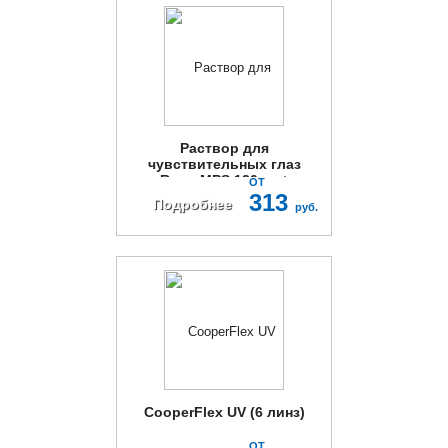
Раствор для
чувствительных глаз
Renu MPS 120мл +
ОТ
контейнер
313
Подробнее
руб.
CooperFlex UV (6 линз)
ОТ