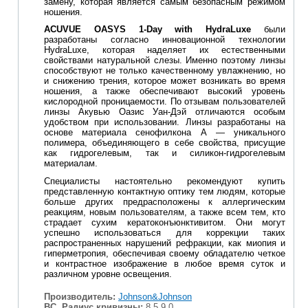
замену, которая является самым безопасным режимом
ношения.
ACUVUE OASYS 1-Day with HydraLuxe
были
разработаны согласно инновационной технологии
HydraLuxe, которая наделяет их естественными
свойствами натуральной слезы. Именно поэтому линзы
способствуют не только качественному увлажнению, но
и снижению трения, которое может возникать во время
ношения, а также обеспечивают высокий уровень
кислородной проницаемости. По отзывам пользователей
линзы Акувью Оазис Уан-Дэй отличаются особым
удобством при использовании. Линзы разработаны на
основе материала сенофилкона А — уникального
полимера, объединяющего в себе свойства, присущие
как гидрогелевым, так и силикон-гидрогелевым
материалам.
Специалисты настоятельно рекомендуют купить
представленную контактную оптику тем людям, которые
больше других предрасположены к аллергическим
реакциям, новым пользователям, а также всем тем, кто
страдает сухим кератоконъюнктивитом. Они могут
успешно использоваться для коррекции таких
распространенных нарушений рефракции, как миопия и
гиперметропия, обеспечивая своему обладателю четкое
и контрастное изображение в любое время суток и
различном уровне освещения.
Производитель:
Johnson&Johnson
BC, Радиус кривизны:
8.5,9.0