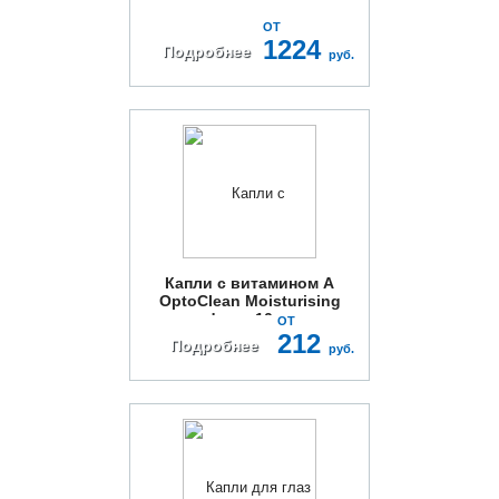
ОТ
1224
Подробнее
руб.
Капли с витамином A
OptoClean Moisturising
drops 10мл
ОТ
212
Подробнее
руб.