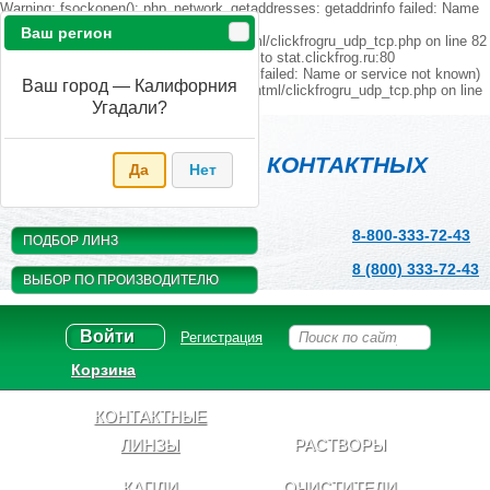
Warning: fsockopen(): php_network_getaddresses: getaddrinfo failed: Name
or service not known in
Ваш регион
/home/s/sanaevkf/opticfree.ru/public_html/clickfrogru_udp_tcp.php on line 82
Warning: fsockopen(): unable to connect to stat.clickfrog.ru:80
(php_network_getaddresses: getaddrinfo failed: Name or service not known)
Ваш город — Калифорния
in /home/s/sanaevkf/opticfree.ru/public_html/clickfrogru_udp_tcp.php on line
82
Угадали?
Магазин
КОНТАКТНЫХ
Да
Нет
ЛИНЗ
8-800-333-72-43
ПОДБОР ЛИНЗ
8 (800) 333-72-43
ВЫБОР ПО ПРОИЗВОДИТЕЛЮ
Войти
Регистрация
Корзина
КОНТАКТНЫЕ
ЛИНЗЫ
РАСТВОРЫ
КАПЛИ
ОЧИСТИТЕЛИ