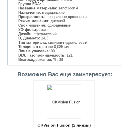
Группа FDA:
1
Название материала:
senofilcon A
Назначение:
медицинские
Прозрачность:
прозрачные,прозрачные
Режим ношения:
дневной
Срок ношения:
однодневные
УФ-фильтр:
есть
Дизайн:
сферический
D, Диаметр:
14,3
Тип материала:
силикон-гидрогелевый
Толщина в центре:
0,085 мм
Линз в упаковке:
90
Dk/t, Газопроницаемость:
121
Влагосодержание, %:
38
Возможно Вас еще заинтересует:
OKVision Fusion (2 линзы)