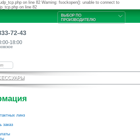
udp_tcp.php on line 82 Warning: fsockopen(): unable to connect to
dp_tcp.php on line 82
ВЫБОР ПО
ПРОИЗВОДИТЕЛЮ
333-72-43
0:00-18:00
ковское
СЕССУАРЫ
рмация
тактных линз
ь заказ
платы
ты