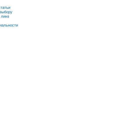
статьи
 выбору
 линз
иальности