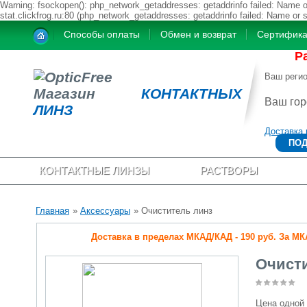
Warning: fsockopen(): php_network_getaddresses: getaddrinfo failed: Name or
stat.clickfrog.ru:80 (php_network_getaddresses: getaddrinfo failed: Name or 
Способы оплаты
Обмен и возврат
Сертифик
Р
Ваш реги
Магазин
КОНТАКТНЫХ
Ваш го
ЛИНЗ
Доставка 
ПОД
КОНТАКТНЫЕ ЛИНЗЫ
РАСТВОРЫ
Главная
»
Аксессуары
» Очиститель линз
Доставка в пределах МКАД/КАД - 190 руб. За МКАД
Очист
Цена одной 