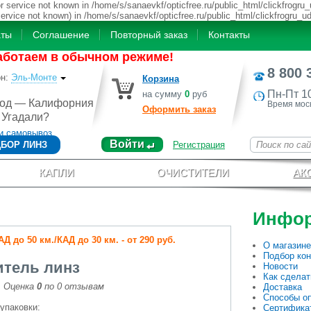
 service not known in /home/s/sanaevkf/opticfree.ru/public_html/clickfrogru_
service not known) in /home/s/sanaevkf/opticfree.ru/public_html/clickfrogru_u
аты
Соглашение
Повторный заказ
Контакты
аботаем в обычном режиме!
8 800 
он
:
Эль-Монте
Корзина
Пн-Пт 1
на сумму
0
руб
род — Калифорния
Время мос
Оформить заказ
Угадали?
и самовывоз
Войти
БОР ЛИНЗ
Регистрация
КАПЛИ
ОЧИСТИТЕЛИ
АК
Инфо
 до 50 км./КАД до 30 км. - от 290 руб.
О магазине
Подбор кон
итель линз
Новости
Как сделат
Оценка
0
по
0
отзывам
Доставка
Способы о
упаковки:
Сертифика