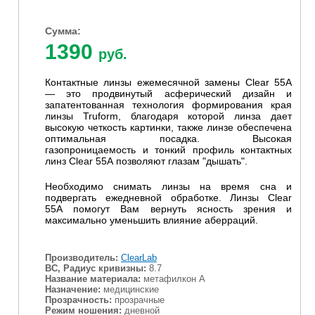
Сумма:
1390
руб.
Контактные линзы ежемесячной замены Clear 55А
— это продвинутый асферический дизайн и
запатентованная технология формирования края
линзы Truform, благодаря которой линза дает
высокую четкость картинки, также линзе обеспечена
оптимальная посадка. Высокая
газопроницаемость
и тонкий профиль
контактных
линз
Clear 55А
позволяют глазам "дышать".
Необходимо снимать линзы на время сна и
подвергать ежедневной обработке.
Линзы Clear
55A
помогут Вам вернуть ясность зрения и
максимально уменьшить влияние аберраций.
Производитель:
ClearLab
BC, Радиус кривизны:
8.7
Название материала:
метафилкон А
Назначение:
медицинские
Прозрачность:
прозрачные
Режим ношения:
дневной