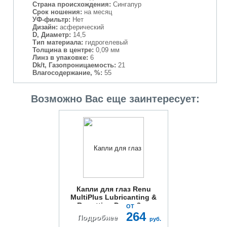
Страна происхождения:
Сингапур
Срок ношения:
на месяц
УФ-фильтр:
Нет
Дизайн:
асферический
D, Диаметр:
14,5
Тип материала:
гидрогелевый
Толщина в центре:
0,09 мм
Линз в упаковке:
6
Dk/t, Газопроницаемость:
21
Влагосодержание, %:
55
Возможно Вас еще заинтересует:
Капли для глаз Renu
MultiPlus Lubricanting &
Rewetting Drops 8мл
ОТ
264
Подробнее
руб.