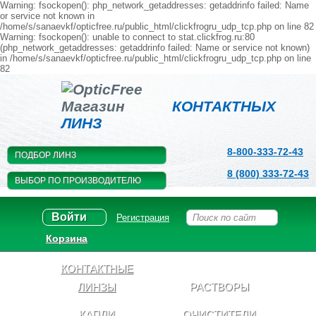
Warning: fsockopen(): php_network_getaddresses: getaddrinfo failed: Name
or service not known in
/home/s/sanaevkf/opticfree.ru/public_html/clickfrogru_udp_tcp.php on line 82
Warning: fsockopen(): unable to connect to stat.clickfrog.ru:80
(php_network_getaddresses: getaddrinfo failed: Name or service not known)
in /home/s/sanaevkf/opticfree.ru/public_html/clickfrogru_udp_tcp.php on line
82
Магазин
КОНТАКТНЫХ
ЛИНЗ
8-800-333-72-43
ПОДБОР ЛИНЗ
8 (800) 333-72-43
ВЫБОР ПО ПРОИЗВОДИТЕЛЮ
Войти
Регистрация
Корзина
КОНТАКТНЫЕ
ЛИНЗЫ
РАСТВОРЫ
КАПЛИ
ОЧИСТИТЕЛИ