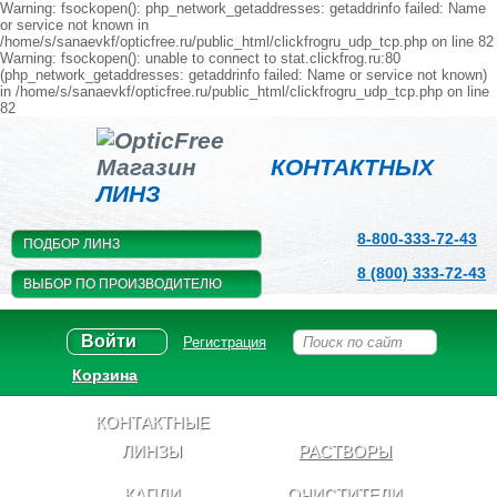
Warning: fsockopen(): php_network_getaddresses: getaddrinfo failed: Name
or service not known in
/home/s/sanaevkf/opticfree.ru/public_html/clickfrogru_udp_tcp.php on line 82
Warning: fsockopen(): unable to connect to stat.clickfrog.ru:80
(php_network_getaddresses: getaddrinfo failed: Name or service not known)
in /home/s/sanaevkf/opticfree.ru/public_html/clickfrogru_udp_tcp.php on line
82
Магазин
КОНТАКТНЫХ
ЛИНЗ
8-800-333-72-43
ПОДБОР ЛИНЗ
8 (800) 333-72-43
ВЫБОР ПО ПРОИЗВОДИТЕЛЮ
Войти
Регистрация
Корзина
КОНТАКТНЫЕ
ЛИНЗЫ
РАСТВОРЫ
КАПЛИ
ОЧИСТИТЕЛИ