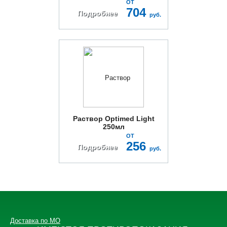
линз)
ОТ
704
Подробнее
руб.
Раствор Optimed Light
250мл
ОТ
256
Подробнее
руб.
Доставка по МО