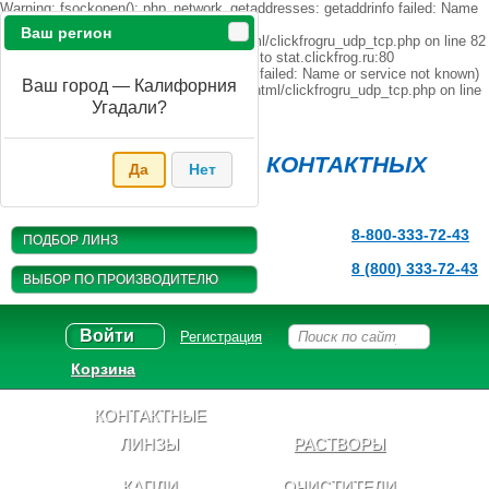
Warning: fsockopen(): php_network_getaddresses: getaddrinfo failed: Name
or service not known in
Ваш регион
/home/s/sanaevkf/opticfree.ru/public_html/clickfrogru_udp_tcp.php on line 82
Warning: fsockopen(): unable to connect to stat.clickfrog.ru:80
(php_network_getaddresses: getaddrinfo failed: Name or service not known)
Ваш город — Калифорния
in /home/s/sanaevkf/opticfree.ru/public_html/clickfrogru_udp_tcp.php on line
82
Угадали?
Магазин
КОНТАКТНЫХ
Да
Нет
ЛИНЗ
8-800-333-72-43
ПОДБОР ЛИНЗ
8 (800) 333-72-43
ВЫБОР ПО ПРОИЗВОДИТЕЛЮ
Войти
Регистрация
Корзина
КОНТАКТНЫЕ
ЛИНЗЫ
РАСТВОРЫ
КАПЛИ
ОЧИСТИТЕЛИ