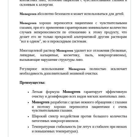
контактных линз, особенно пациентам с чувствительными глазами и
склонным к аллергии.
абсолютно безопасен и может использоваться для детей.
Monogreen
хорошо переносится пациентами с чувствительными
Monogreen
глазами, при его применении гарантировано минимальное количество
случаев непереносимости по отношению к этому продукту, что
делает его не только прекрасной альтернативой другим растворам
"все в одном", но и пероксидным системам.
Многоцелевой раствор
удаляет все отложения (белковые,
Monogreen
липидные, кальциевые, косметику, пыль, микроорганизмы),
вызывающие нарушение структуры линз.
Регулярное использование
полностью исключает
Monogreen
необходимость дополнительной энзимной очистки.
Преимущества:
Легкая формула
Monogreen
гарантирует эффективную
очистку и дезинфекцию всех видов мягких контаткных линз.
Monogreen
разработан с целью нежного обращения с глазами
и поэтому хорошо переносится пациентами с очень
чувствительными глазами.
Широкий спектр воздействия против большого количества
патогенных микроорганизмов.
Температурная стабильность (не летуч и стабилен при низких
и повышенных температурах).