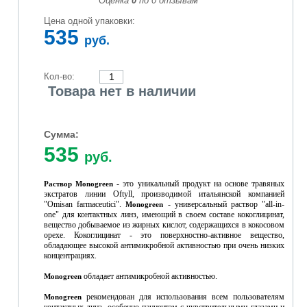
Оценка
0
по
0
отзывам
Цена одной упаковки:
535
руб.
Кол-во:
Товара нет в наличии
Сумма:
535
руб.
- это уникальный продукт на основе травяных
Раствор
Monogreen
экстратов линии Oftyll, производимой итальянской компанией
"Omisan farmaceutici".
- универсальный раствор "all-in-
Monogreen
one" для контактных линз, имеющий в своем составе кокоглицинат,
вещество добываемое из жирных кислот, содержащихся в кокосовом
орехе. Кокоглицинат - это поверхностно-активное вещество,
обладающее высокой антимикробной активностью при очень низких
концентрациях.
обладает антимикробной активностью.
Monogreen
рекомендован для использования всем пользователям
Monogreen