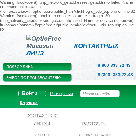
Warning: fsockopen(): php_network_getaddresses: getaddrinfo failed: Name
or service not known in
/home/s/sanaevkf/opticfree.ru/public_html/clickfrogru_udp_tcp.php on line 82
Warning: fsockopen(): unable to connect to stat.clickfrog.ru:80
(php_network_getaddresses: getaddrinfo failed: Name or service not known)
in /home/s/sanaevkf/opticfree.ru/public_html/clickfrogru_udp_tcp.php on line
82
Магазин
КОНТАКТНЫХ
ЛИНЗ
8-800-333-72-43
ПОДБОР ЛИНЗ
8 (800) 333-72-43
ВЫБОР ПО ПРОИЗВОДИТЕЛЮ
Войти
Регистрация
Корзина
КОНТАКТНЫЕ
ЛИНЗЫ
РАСТВОРЫ
КАПЛИ
ОЧИСТИТЕЛИ