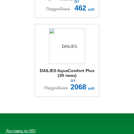
Renu MPS 240мл +
ОТ
контейнер
462
Подробнее
руб.
DAILIES AquaComfort Plus
(30 линз)
ОТ
2068
Подробнее
руб.
Доставка по МО