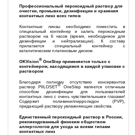
Профессиональный пероксидный раствор для
очистки, промывки, дезинфекции и хранения
контактных линз всех типов
Контактные линзы необходимо поместить в
специальный контейнер и залить пероксидным
раствором на 6 часов (время, необходимое для
дезинфекции и нейтрализации). К составу
прилагается специальный контейнер с
каталитическим платиновым диском.
®
OKVision
OneStep применяется только с
контейнером, находящимся в каждой упаковке с
раствором
Благодаря полному отсутствию консервантов
®
раствор PIILOSET
OneStep является отличным
способом дезинфекции для пользователей
контактных линз с очень чувствительными глазами!
Содержит поливинилпирролидон (PVP),
придающий раствору увлажняющие свойства.
Е
динственный пероксидный раствор в России,
рекомендованный финским обществом
аллергологов для ухода за всеми типами
контактных линз