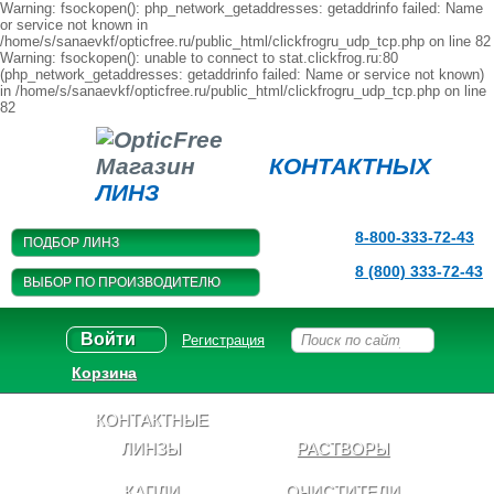
Warning: fsockopen(): php_network_getaddresses: getaddrinfo failed: Name
or service not known in
/home/s/sanaevkf/opticfree.ru/public_html/clickfrogru_udp_tcp.php on line 82
Warning: fsockopen(): unable to connect to stat.clickfrog.ru:80
(php_network_getaddresses: getaddrinfo failed: Name or service not known)
in /home/s/sanaevkf/opticfree.ru/public_html/clickfrogru_udp_tcp.php on line
82
Магазин
КОНТАКТНЫХ
ЛИНЗ
8-800-333-72-43
ПОДБОР ЛИНЗ
8 (800) 333-72-43
ВЫБОР ПО ПРОИЗВОДИТЕЛЮ
Войти
Регистрация
Корзина
КОНТАКТНЫЕ
ЛИНЗЫ
РАСТВОРЫ
КАПЛИ
ОЧИСТИТЕЛИ