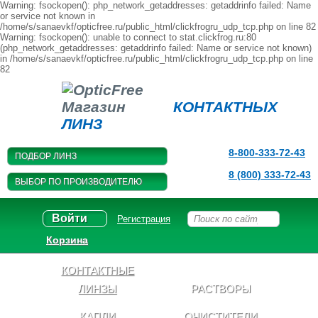
Warning: fsockopen(): php_network_getaddresses: getaddrinfo failed: Name
or service not known in
/home/s/sanaevkf/opticfree.ru/public_html/clickfrogru_udp_tcp.php on line 82
Warning: fsockopen(): unable to connect to stat.clickfrog.ru:80
(php_network_getaddresses: getaddrinfo failed: Name or service not known)
in /home/s/sanaevkf/opticfree.ru/public_html/clickfrogru_udp_tcp.php on line
82
Магазин
КОНТАКТНЫХ
ЛИНЗ
8-800-333-72-43
ПОДБОР ЛИНЗ
8 (800) 333-72-43
ВЫБОР ПО ПРОИЗВОДИТЕЛЮ
Войти
Регистрация
Корзина
КОНТАКТНЫЕ
ЛИНЗЫ
РАСТВОРЫ
КАПЛИ
ОЧИСТИТЕЛИ