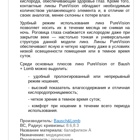
кислорода, обеспечивающий здоровье глаз. Кроме того,
контактные линзы PureVision обладают необходимым
количеством увлажняющего элемента и, в отличии от
своих аналогов, менее склонны к потере влаги.
Удобный режим использования линз PureVision
позволяет носить их в течении месяца не снимая на
ночь. Роговица глаза снабжается кислородом даже при
закрытом веке — настолько тонкая и универсальная
структура данной модели линз. Л
инзы PureVision
обеспечивают ясную и четкую картинку даже в условиях
низкой освещенности помещения или в темное время
суток.
Среди основных плюсов линз PureVision от Baush
+ Lomb можно выделить:
- удобный пролонгированный или непрерывный
режим ношения;
- высокий показатель влагосодержания и отличная
кислородопроницаемость;
- четкое зрение в темное время суток;
- комфорт при ношении в течении всего периода
использования.
Производитель:
Bausch&Lomb
BC, Радиус кривизны:
8.6,8.3
Название материала:
балафилкон А
Назначение:
медицинские
Прозрачность:
прозрачные