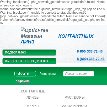
Warning: fsockopen(): php_network_getaddresses: getaddrinfo failed: Name
or service not known in
/home/s/sanaevkf/opticfree.ru/public_html/clickfrogru_udp_tcp.php on line 82
Warning: fsockopen(): unable to connect to stat.clickfrog.ru:80
(php_network_getaddresses: getaddrinfo failed: Name or service not known)
in /home/s/sanaevkf/opticfree.ru/public_html/clickfrogru_udp_tcp.php on line
82
Магазин
КОНТАКТНЫХ
ЛИНЗ
8-800-333-72-43
ПОДБОР ЛИНЗ
8 (800) 333-72-43
ВЫБОР ПО ПРОИЗВОДИТЕЛЮ
Войти
Регистрация
Корзина
КОНТАКТНЫЕ
ЛИНЗЫ
РАСТВОРЫ
КАПЛИ
ОЧИСТИТЕЛИ