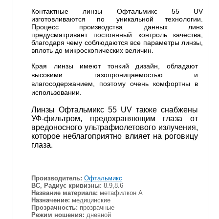
Контактные линзы Офтальмикс 55 UV
изготовливаются по уникальной технологии.
Процесс производства данных линз
предусматривает постоянный контроль качества,
благодаря чему соблюдаются все параметры линзы,
вплоть до микроскопических величин.
Края линзы имеют тонкий дизайн, обладают
высокими газопроницаемостью и
влагосодержанием, поэтому очень комфортны в
использовании.
Линзы Офтальмикс 55 UV также снабжены
УФ-фильтром, предохраняющим глаза от
вредоносного ультрафиолетового излучения,
которое неблагоприятно влияет на роговицу
глаза.
Производитель:
Офтальмикс
BC, Радиус кривизны:
8.9,8.6
Название материала:
метафилкон А
Назначение:
медицинские
Прозрачность:
прозрачные
Режим ношения:
дневной