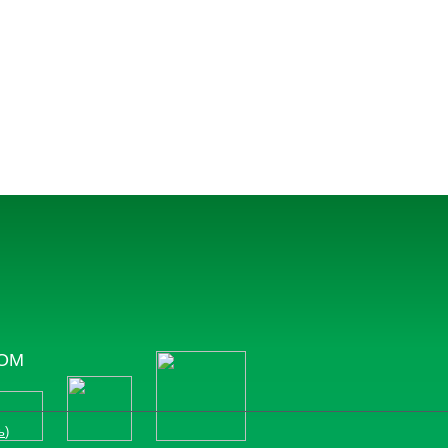
ТОМ
ь
)