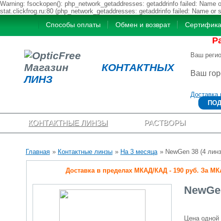
Warning: fsockopen(): php_network_getaddresses: getaddrinfo failed: Name or
stat.clickfrog.ru:80 (php_network_getaddresses: getaddrinfo failed: Name or 
Способы оплаты
Обмен и возврат
Сертифик
Р
Ваш реги
Магазин
КОНТАКТНЫХ
Ваш го
ЛИНЗ
Доставка 
ПОД
КОНТАКТНЫЕ ЛИНЗЫ
РАСТВОРЫ
Главная
»
Контактные линзы
»
На 3 месяца
» NewGen 38 (4 лин
Доставка в пределах МКАД/КАД - 190 руб. За МКАД
NewGen
Цена одной 