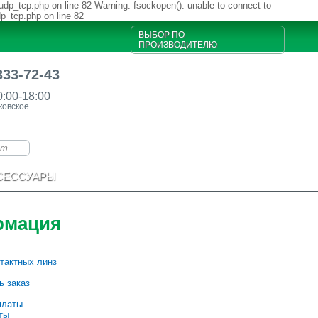
udp_tcp.php on line 82 Warning: fsockopen(): unable to connect to
dp_tcp.php on line 82
ВЫБОР ПО
ПРОИЗВОДИТЕЛЮ
333-72-43
0:00-18:00
ковское
СЕССУАРЫ
рмация
тактных линз
ь заказ
платы
ты