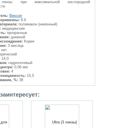
линзы при максимальной кислородной
сти.
ель:
Bescon
 кривизны:
8.6
атериала:
полимакон (неионный)
:
медицинские
ть:
прозрачные
ения:
дневной
исхождения:
Корея
ния:
3 месяца
нет
рический
:
14,0
ала:
гидрогелевый
центре:
0,06 мм
ковке:
4
проницаемость:
15,5
жание, %:
38
заинтересует: