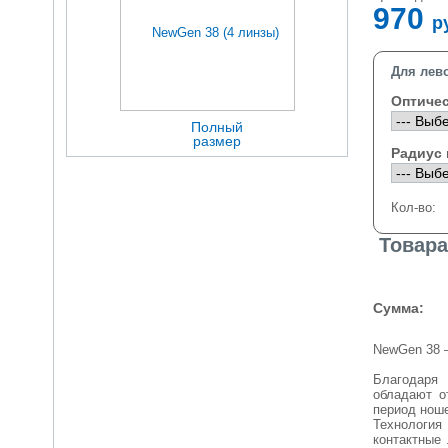
970
р
Для лево
Оптичес
Полный
размер
Радиус
Кол-во:
Товара
Сумма:
NewGen 38 –
Благодаря
обладают о
период нош
Технология
контактные