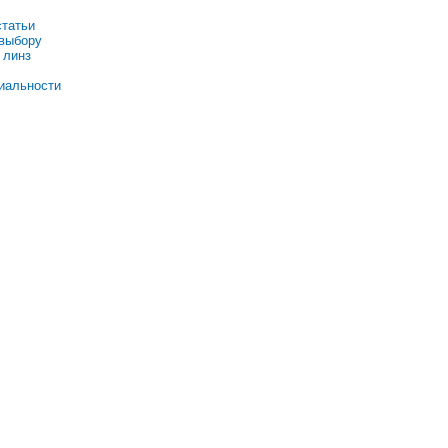
статьи
 выбору
 линз
иальности