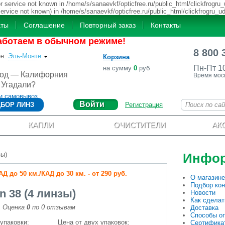
 service not known in /home/s/sanaevkf/opticfree.ru/public_html/clickfrogru_
service not known) in /home/s/sanaevkf/opticfree.ru/public_html/clickfrogru_u
аты
Соглашение
Повторный заказ
Контакты
аботаем в обычном режиме!
8 800 
он
:
Эль-Монте
Корзина
Пн-Пт 1
на сумму
0
руб
род — Калифорния
Время мос
Угадали?
и самовывоз
Войти
БОР ЛИНЗ
Регистрация
КАПЛИ
ОЧИСТИТЕЛИ
АК
зы)
Инфо
 до 50 км./КАД до 30 км. - от 290 руб.
О магазине
Подбор кон
 38 (4 линзы)
Новости
Как сделат
Оценка
0
по
0
отзывам
Доставка
Способы о
упаковки:
Цена от двух упаковок:
Сертифика