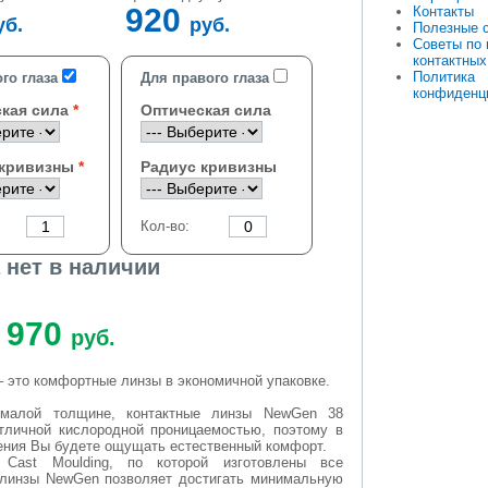
920
Контакты
уб.
руб.
Полезные 
Советы по
контактных
Политика
го глаза
Для правого глаза
конфиденц
кая сила
Оптическая сила
 кривизны
Радиус кривизны
Кол-во:
 нет в наличии
970
руб.
 это комфортные линзы в экономичной упаковке.
 малой толщине, контактные линзы NewGen 38
тличной кислородной проницаемостью, поэтому в
ения Вы будете ощущать естественный комфорт.
 Cast Moulding, по которой изготовлены все
 линзы NewGen позволяет достигать минимальную