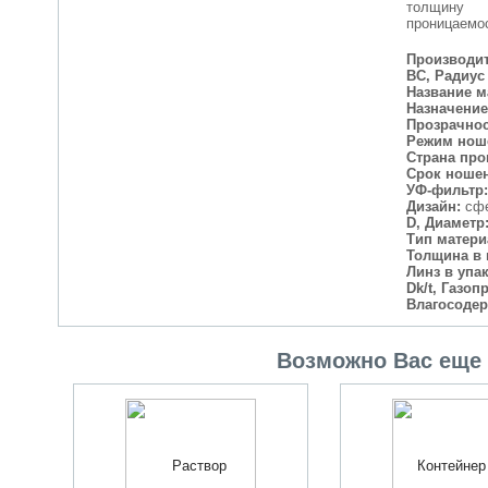
толщину 
проницаемо
Производит
BC, Радиус
Название м
Назначение
Прозрачнос
Режим нош
Страна про
Срок ноше
УФ-фильтр:
Дизайн:
сфе
D, Диаметр
Тип матери
Толщина в 
Линз в упа
Dk/t, Газо
Влагосодер
Возможно Вас еще 