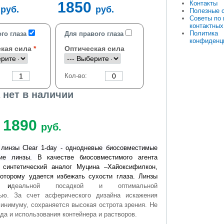
0
1850
Контакты
руб.
руб.
Полезные 
Советы по
контактных
Политика
го глаза
Для правого глаза
конфиденц
кая сила
Оптическая сила
Кол-во:
 нет в наличии
1890
руб.
 линзы Clear 1-day - однодневые биосовместимые
кие линзы.
В качестве биосовместимого агента
 синтетический аналог Муцина –Хайоксифилкон,
которому удается избежать сухости глаза. Линзы
т и
деальной посадкой и оптимальной
тью.
За счет асферического дизайна искажения
инимуму, сохраняется высокая острота зрения. Не
да и использования контейнера и растворов.