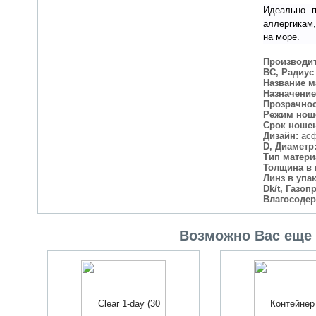
Идеально п
аллергикам,
на море.
Производит
BC, Радиус
Название м
Назначение
Прозрачнос
Режим нош
Срок ноше
Дизайн:
асф
D, Диаметр
Тип матери
Толщина в 
Линз в упа
Dk/t, Газо
Влагосодер
Возможно Вас еще 