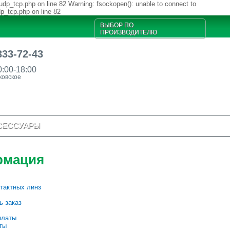
udp_tcp.php on line 82 Warning: fsockopen(): unable to connect to
dp_tcp.php on line 82
ВЫБОР ПО
ПРОИЗВОДИТЕЛЮ
333-72-43
0:00-18:00
ковское
СЕССУАРЫ
рмация
тактных линз
ь заказ
платы
ты