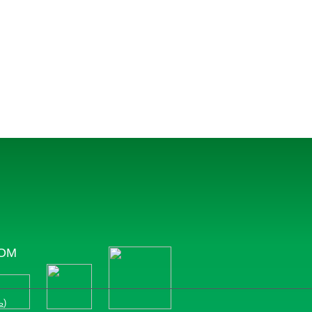
ТОМ
ь
)