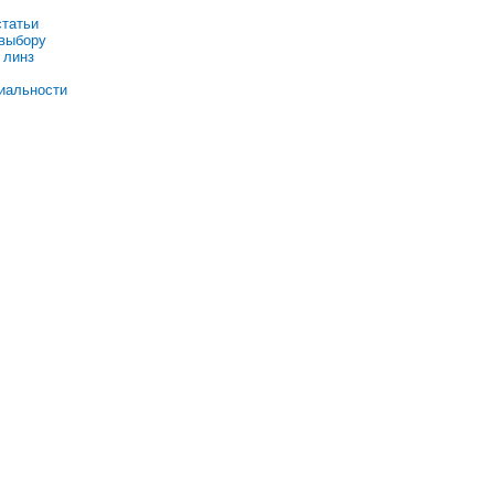
статьи
 выбору
 линз
иальности