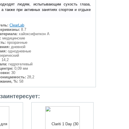
одходят людям, испытывающим сухость глаза,
 а также при активных занятиях спортом и отдыхе
ель:
ClearLab
 кривизны:
8.7
атериала:
хайоксифилкон А
:
медицинские
ть:
прозрачные
ения:
дневной
ния:
однодневные
ерический
:
14,2
ала:
гидрогелевый
центре:
0,09 мм
ковке:
30
проницаемость:
28,2
жание, %:
58
заинтересует: