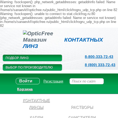
Warning: fsockopen(): php_network_getaddresses: getaddrinfo failed: Name
or service not known in
/home/s/sanaevkf/opticfree.ru/public_html/clickfrogru_udp_tcp.php on line 82
Warning: fsockopen(): unable to connect to stat.clickfrog.ru:80
(php_network_getaddresses: getaddrinfo failed: Name or service not known)
in /home/s/sanaevkf/opticfree.ru/public_html/clickfrogru_udp_tcp.php on line
82
Магазин
КОНТАКТНЫХ
ЛИНЗ
8-800-333-72-43
ПОДБОР ЛИНЗ
8 (800) 333-72-43
ВЫБОР ПО ПРОИЗВОДИТЕЛЮ
Войти
Регистрация
Корзина
КОНТАКТНЫЕ
ЛИНЗЫ
РАСТВОРЫ
КАПЛИ
ОЧИСТИТЕЛИ