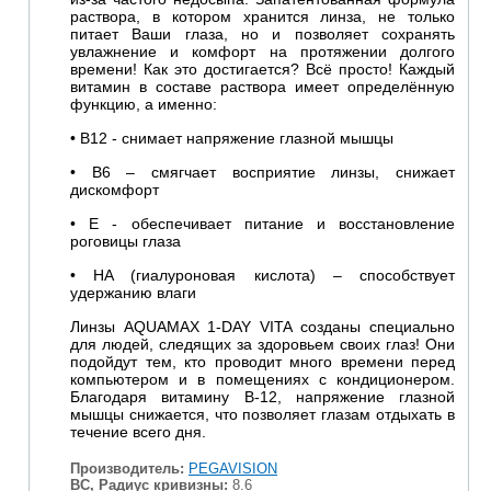
раствора, в котором хранится линза, не только
питает Ваши глаза, но и позволяет сохранять
увлажнение и комфорт на протяжении долгого
времени! Как это достигается? Всё просто! Каждый
витамин в составе раствора имеет определённую
функцию, а именно:
• В12 - снимает напряжение глазной мышцы
• В6 – смягчает восприятие линзы, снижает
дискомфорт
• Е - обеспечивает питание и восстановление
роговицы глаза
• HA (гиалуроновая кислота) – способствует
удержанию влаги
Линзы
AQUAMAX 1-DAY VITA
созданы специально
для людей, следящих за здоровьем своих глаз! Они
подойдут тем, кто проводит много времени перед
компьютером и в помещениях с кондиционером.
Благодаря витамину В-12, напряжение глазной
мышцы снижается, что позволяет глазам отдыхать в
течение всего дня.
Производитель:
PEGAVISION
BC, Радиус кривизны:
8.6