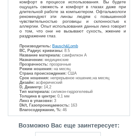
комфорт в процессе использования. Вы будете
ощущать свежесть и комфорт в глазах даже при
длительной работе за компьютером. Офтальмологи
рекомендуют эти линзы людям с повышенной
чувствительностью роговицы и склонностью к
аллергии. Опыт использования данных линз говорит
о том, что они не вызывают сухость, жжение и
раздражение глаз.
Производитель:
Bausch&Lomb
BC, Радиус кривизны:
8.5
Название материала:
cамфилкон А
Назначение:
медицинские
Прозрачность:
прозрачные
Режим ношения:
на месяц
Страна происхождения:
США
Срок ношения:
непрерывное ношение,на месяц
Дизайн:
асферический
D, Диаметр:
14,2
Тип материала:
силикон-гидрогелевый
Толщина в центре:
0,1 мм
Линз в упаковке:
3
Dk/t, Газопроницаемость:
163
Влагосодержание, %:
46
Возможно Вас еще заинтересует: