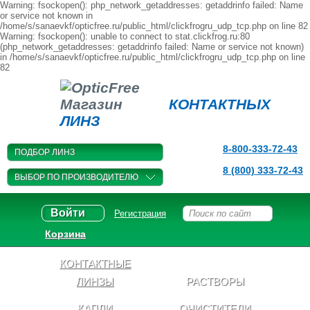
Warning: fsockopen(): php_network_getaddresses: getaddrinfo failed: Name
or service not known in
/home/s/sanaevkf/opticfree.ru/public_html/clickfrogru_udp_tcp.php on line 82
Warning: fsockopen(): unable to connect to stat.clickfrog.ru:80
(php_network_getaddresses: getaddrinfo failed: Name or service not known)
in /home/s/sanaevkf/opticfree.ru/public_html/clickfrogru_udp_tcp.php on line
82
Магазин
КОНТАКТНЫХ
ЛИНЗ
8-800-333-72-43
ПОДБОР ЛИНЗ
8 (800) 333-72-43
ВЫБОР ПО ПРОИЗВОДИТЕЛЮ
Войти
Регистрация
Корзина
КОНТАКТНЫЕ
ЛИНЗЫ
РАСТВОРЫ
КАПЛИ
ОЧИСТИТЕЛИ