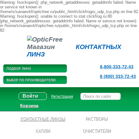
Warning: fsockopen(): php_network_getaddresses: getaddrinfo failed: Name
or service not known in
/home/s/sanaevkf/opticfree.ru/public_html/clickfrogru_udp_tcp.php on line 82
Warning: fsockopen(): unable to connect to stat.clickfrog.ru:80
(php_network_getaddresses: getaddrinfo failed: Name or service not known)
in /home/s/sanaevkf/opticfree.ru/public_html/clickfrogru_udp_tcp.php on line
82
Магазин
КОНТАКТНЫХ
ЛИНЗ
8-800-333-72-43
ПОДБОР ЛИНЗ
8 (800) 333-72-43
ВЫБОР ПО ПРОИЗВОДИТЕЛЮ
Войти
Регистрация
Корзина
КОНТАКТНЫЕ ЛИНЗЫ
РАСТВОРЫ
КАПЛИ
ОЧИСТИТЕЛИ