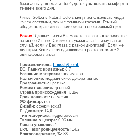
безопасны для глаз и Вы будете чувствовать комфорт в
течение всего дня.
Линзы SofLens Natural Colors могут использовать люди
как со светлыми, так и с темными глазами. Темный
ободок по краю линзы подчеркнет неповторимый цвет.
Важно!
Данные линзы Вы можете заказать в количестве
не менее 2 штук. Стоимость указана за 1 линзу на тот
случай, если у Вас глаза с разной диоптрией. Если же
диоптрия Ваших глаз одинаковая, просто закажите 2
одинаковые линзы.
Производитель:
Bausch&Lomb
BC, Радиус кривизны:
8.7
Название материала:
полимакон
Назначение:
медицинские; декоративные
Прозрачность:
цветные
Режим ношения:
дневной
Страна происхождения:
США
Срок ношения:
на месяц
УФ-фильтр:
нет
Дизайн:
сферический
D, Диаметр:
14,0
Тип материала:
гидрогелевый
Толщина в центре:
0,06 мм
Линз в упаковке:
1
Dk/t, Газопроницаемость:
14,2
Влагосодержание, %:
38