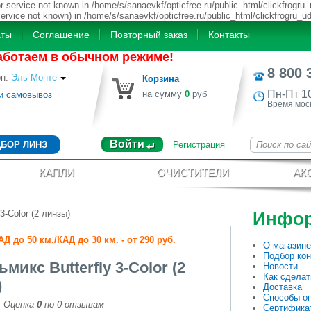
 service not known in /home/s/sanaevkf/opticfree.ru/public_html/clickfrogru_
service not known) in /home/s/sanaevkf/opticfree.ru/public_html/clickfrogru_u
аты
Соглашение
Повторный заказ
Контакты
аботаем в обычном режиме!
8 800 
он
:
Эль-Монте
Корзина
Пн-Пт 1
на сумму
0
руб
и самовывоз
Время мос
Войти
БОР ЛИНЗ
Регистрация
КАПЛИ
ОЧИСТИТЕЛИ
АК
3-Color (2 линзы)
Инфо
 до 50 км./КАД до 30 км. - от 290 руб.
О магазине
Подбор кон
микс Butterfly 3-Color (2
Новости
Как сделат
)
Доставка
Способы о
Оценка
0
по
0
отзывам
Сертифика