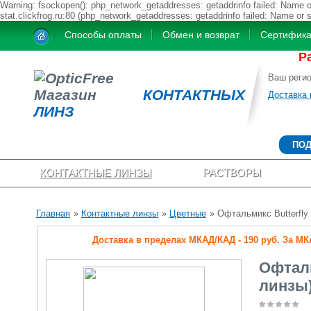
Warning: fsockopen(): php_network_getaddresses: getaddrinfo failed: Name or
stat.clickfrog.ru:80 (php_network_getaddresses: getaddrinfo failed: Name or 
Способы оплаты
Обмен и возврат
Сертифик
Р
Ваш реги
Магазин
КОНТАКТНЫХ
Доставка 
ЛИНЗ
ПОД
КОНТАКТНЫЕ ЛИНЗЫ
РАСТВОРЫ
Главная
»
Контактные линзы
»
Цветные
» Офтальмикс Butterfly 
Доставка в пределах МКАД/КАД - 190 руб. За МКАД
Офталь
линзы