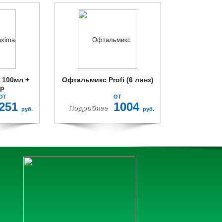
 100мл +
Офтальмикс Profi (6 линз)
ер
ОТ
ОТ
251
1004
Подробнее
руб.
руб.