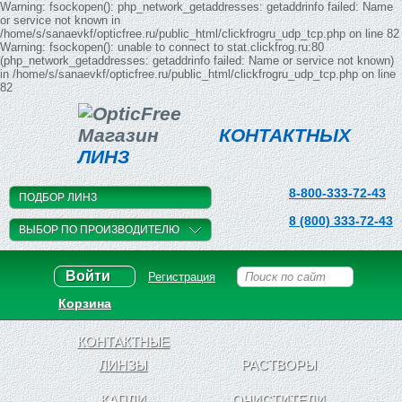
Warning: fsockopen(): php_network_getaddresses: getaddrinfo failed: Name
or service not known in
/home/s/sanaevkf/opticfree.ru/public_html/clickfrogru_udp_tcp.php on line 82
Warning: fsockopen(): unable to connect to stat.clickfrog.ru:80
(php_network_getaddresses: getaddrinfo failed: Name or service not known)
in /home/s/sanaevkf/opticfree.ru/public_html/clickfrogru_udp_tcp.php on line
82
Магазин
КОНТАКТНЫХ
ЛИНЗ
8-800-333-72-43
ПОДБОР ЛИНЗ
8 (800) 333-72-43
ВЫБОР ПО ПРОИЗВОДИТЕЛЮ
Войти
Регистрация
Корзина
КОНТАКТНЫЕ
ЛИНЗЫ
РАСТВОРЫ
КАПЛИ
ОЧИСТИТЕЛИ