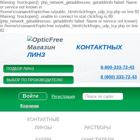
Warning: fsockopen(): php_network_getaddresses: getaddrinfo failed: Name
or service not known in
/home/s/sanaevkf/opticfree.ru/public_html/clickfrogru_udp_tcp.php on line 82
Warning: fsockopen(): unable to connect to stat.clickfrog.ru:80
(php_network_getaddresses: getaddrinfo failed: Name or service not known)
in /home/s/sanaevkf/opticfree.ru/public_html/clickfrogru_udp_tcp.php on line
82
Магазин
КОНТАКТНЫХ
ЛИНЗ
8-800-333-72-43
ПОДБОР ЛИНЗ
8 (800) 333-72-43
ВЫБОР ПО ПРОИЗВОДИТЕЛЮ
Войти
Регистрация
Корзина
КОНТАКТНЫЕ
ЛИНЗЫ
РАСТВОРЫ
КАПЛИ
ОЧИСТИТЕЛИ