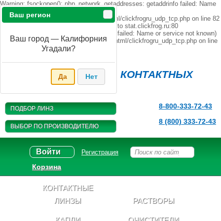
Warning: fsockopen(): php_network_getaddresses: getaddrinfo failed: Name
or service not known in
Ваш регион
/home/s/sanaevkf/opticfree.ru/public_html/clickfrogru_udp_tcp.php on line 82
Warning: fsockopen(): unable to connect to stat.clickfrog.ru:80
(php_network_getaddresses: getaddrinfo failed: Name or service not known)
Ваш город — Калифорния
in /home/s/sanaevkf/opticfree.ru/public_html/clickfrogru_udp_tcp.php on line
82
Угадали?
Магазин
КОНТАКТНЫХ
Да
Нет
ЛИНЗ
8-800-333-72-43
ПОДБОР ЛИНЗ
8 (800) 333-72-43
ВЫБОР ПО ПРОИЗВОДИТЕЛЮ
Войти
Регистрация
Корзина
КОНТАКТНЫЕ
ЛИНЗЫ
РАСТВОРЫ
КАПЛИ
ОЧИСТИТЕЛИ